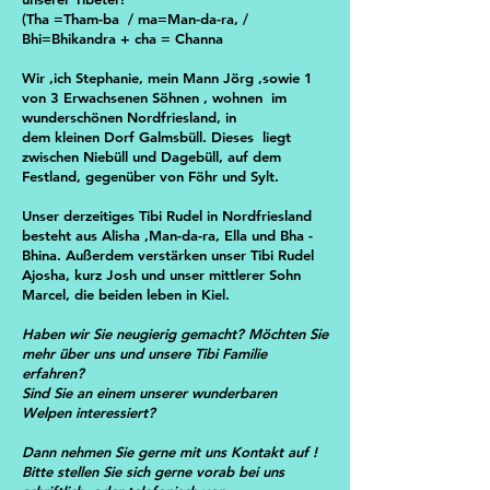
(Tha =Tham-ba / ma=Man-da-ra, /
Bhi=Bhikandra + cha = Channa
Wir ,ich Stephanie, mein Mann Jörg ,sowie 1
von 3 Erwachsenen Söhnen , wohnen im
wunderschönen Nordfriesland, in
dem kleinen Dorf Galmsbüll. Dieses liegt
zwischen Niebüll und Dagebüll, auf dem
Festland, gegenüber von Föhr und Sylt.
Unser derzeitiges Tibi Rudel in Nordfriesland
besteht aus Alisha ,Man-da-ra, Ella und Bha -
Bhina. Außerdem verstärken unser Tibi Rudel
Ajosha, kurz Josh und unser mittlerer Sohn
Marcel, die beiden leben in Kiel.
Haben wir Sie neugierig gemacht? Möchten Sie
mehr über uns und unsere Tibi Familie
erfahren?
Sind Sie an einem unserer wunderbaren
Welpen interessiert?
Dann nehmen Sie gerne mit uns Kontakt auf !
Bitte stellen Sie sich gerne vorab bei uns