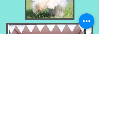
Bha-Bhina
Ajosha Alisha Man-da-ra Ella
Joshi